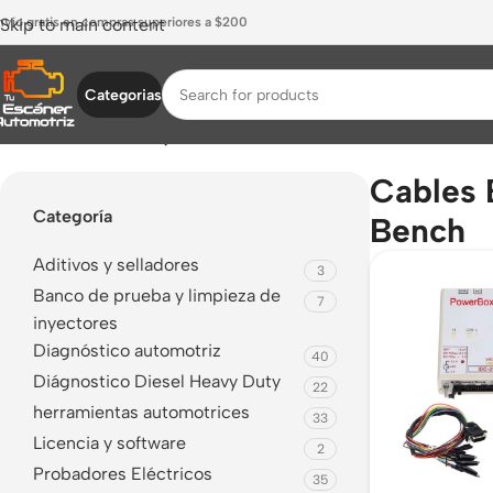
nvío gratis en compras superiores a $200
Skip to main content
Categorias
Inicio
/
Productos etiquetados “Cables ECU Bench”
Cables
Categoría
Bench
Aditivos y selladores
3
Banco de prueba y limpieza de
7
inyectores
Diagnóstico automotriz
40
Diágnostico Diesel Heavy Duty
22
herramientas automotrices
33
Licencia y software
2
Probadores Eléctricos
35