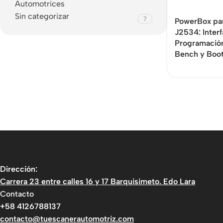
Automotrices
Sin categorizar
7
PowerBox pa
J2534: Interf
Programació
Bench y Boo
Dirección:
Carrera 23 entre calles 16 y 17 Barquisimeto. Edo Lara
Contacto
+58 4126788137
contacto@tuescanerautomotriz.com