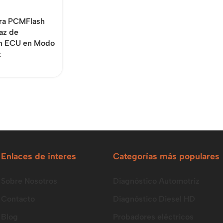
ra PCMFlash
az de
n ECU en Modo
t
Enlaces de interes
Categorías más populares
Sobre Nosotros
Diagnóstico Automotriz
Contacto
Diagnóstico Diesel HD
Blog
Probadores eléctricos