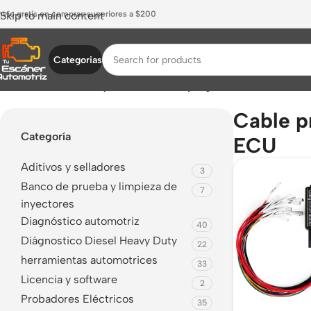
nvío gratis en compras superiores a $200
Skip to main content
Categorias
Inicio
/
Productos etiquetados “Cable programacion ECU”
Cable p
Categoría
ECU
Aditivos y selladores
3
Banco de prueba y limpieza de
7
inyectores
Diagnóstico automotriz
40
Diágnostico Diesel Heavy Duty
22
herramientas automotrices
33
Licencia y software
2
Probadores Eléctricos
35