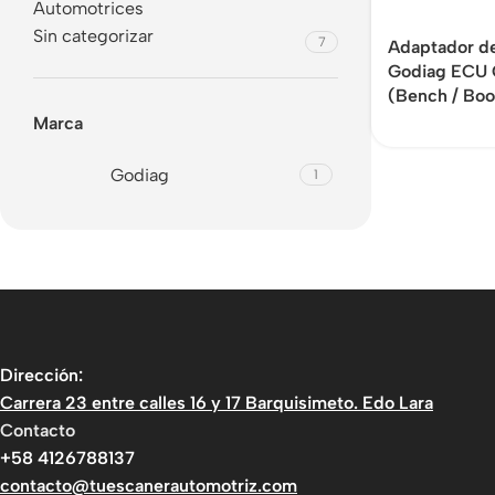
Automotrices
Sin categorizar
7
Adaptador d
Godiag ECU 
(Bench / Bo
Marca
Godiag
1
Dirección:
Carrera 23 entre calles 16 y 17 Barquisimeto. Edo Lara
Contacto
+58 4126788137
contacto@tuescanerautomotriz.com