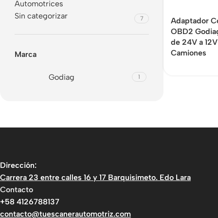
Automotrices
Sin categorizar
7
Adaptador C
OBD2 Godiag
de 24V a 12V
Camiones
Marca
Godiag
1
Dirección:
Carrera 23 entre calles 16 y 17 Barquisimeto. Edo Lara
Contacto
+58 4126788137
contacto@tuescanerautomotriz.com