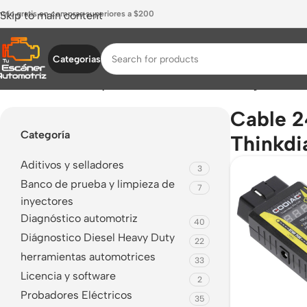
nvío gratis en compras superiores a $200
Skip to main content
Categorias
Inicio
/
Productos etiquetados “Cable 24V Thinkdiag”
Cable 
Categoría
Thinkdi
Aditivos y selladores
3
Banco de prueba y limpieza de
7
inyectores
Diagnóstico automotriz
40
Diágnostico Diesel Heavy Duty
22
herramientas automotrices
33
Licencia y software
2
Probadores Eléctricos
35