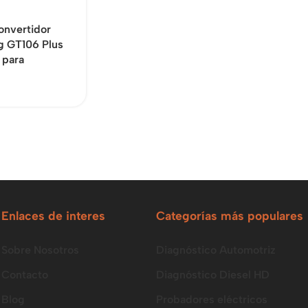
onvertidor
 GT106 Plus
 para
Enlaces de interes
Categorías más populares
Sobre Nosotros
Diagnóstico Automotriz
Contacto
Diagnóstico Diesel HD
Blog
Probadores eléctricos