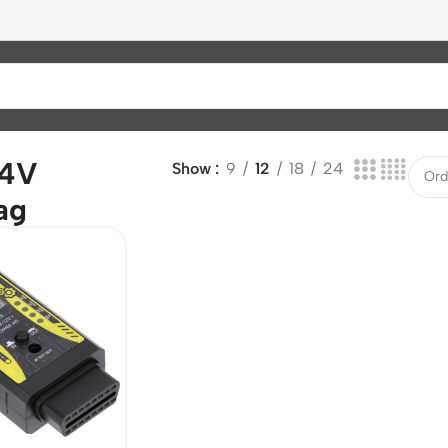
24V
Show
9
12
18
24
ag