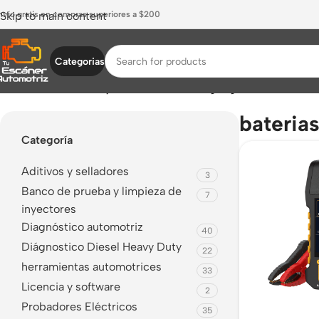
nvío gratis en compras superiores a $200
Skip to main content
Categorias
Inicio
/
Productos etiquetados “baterias agm gel”
bateria
Categoría
Aditivos y selladores
3
Banco de prueba y limpieza de
7
inyectores
Diagnóstico automotriz
40
Diágnostico Diesel Heavy Duty
22
herramientas automotrices
33
Licencia y software
2
Probadores Eléctricos
35