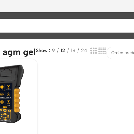
s agm gel
Show
9
12
18
24