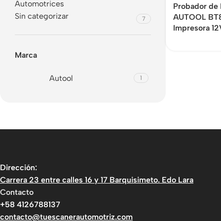
Automotrices
Probador de 
Sin categorizar
AUTOOL BT8
7
Impresora 1
Marca
Autool
1
Dirección:
Carrera 23 entre calles 16 y 17 Barquisimeto. Edo Lara
Contacto
+58 4126788137
contacto@tuescanerautomotriz.com