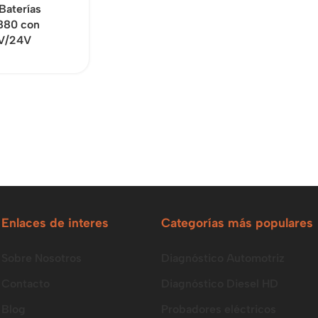
Baterías
80 con
2V/24V
Enlaces de interes
Categorías más populares
Sobre Nosotros
Diagnóstico Automotriz
Contacto
Diagnóstico Diesel HD
Blog
Probadores eléctricos