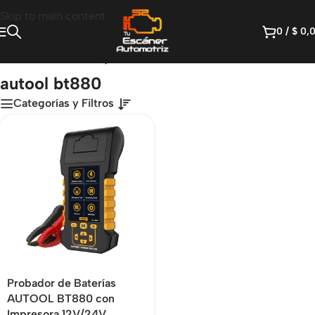
Skip to main content
0
/
$
0,
Inicio
/
Productos etiquetados “autool bt880”
autool bt880
Categorías y Filtros
Probador de Baterías
AUTOOL BT880 con
Impresora 12V/24V