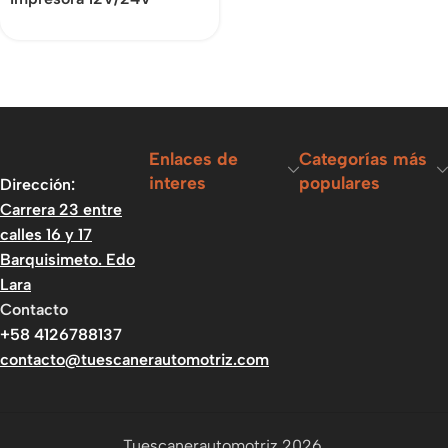
Enlaces de
Categorías más
interes
populares
Dirección:
Carrera 23 entre
calles 16 y 17
Barquisimeto. Edo
Lara
Contacto
+58 4126788137
contacto@tuescanerautomotriz.com
Tuescanerautomotriz 2026