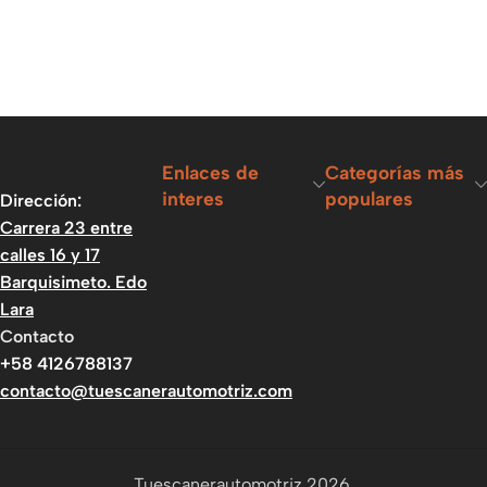
Enlaces de
Categorías más
interes
populares
Dirección:
Carrera 23 entre
calles 16 y 17
Barquisimeto. Edo
Lara
Contacto
+58 4126788137
contacto@tuescanerautomotriz.com
Tuescanerautomotriz 2026