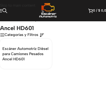
Skip to main content
0
/
$
0,
Inicio
/
Productos etiquetados “Ancel HD601”
Ancel HD601
Categorías y Filtros
Escáner Automotriz Diésel
para Camiones Pesados
Ancel HD601