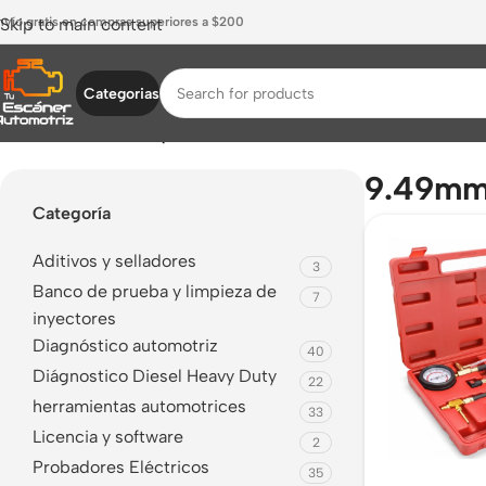
nvío gratis en compras superiores a $200
Skip to main content
Categorias
Inicio
/
Productos etiquetados “9.49mm”
9.49m
Categoría
Aditivos y selladores
3
Banco de prueba y limpieza de
7
inyectores
Diagnóstico automotriz
40
Diágnostico Diesel Heavy Duty
22
herramientas automotrices
33
Licencia y software
2
Probadores Eléctricos
35